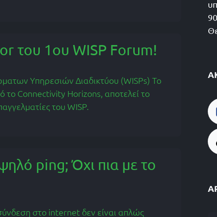
υπ
90
Θε
or του 1ου WISP Forum!
Α
ρματων Υπηρεσιών Διαδικτύου (WISPs) Το
το Connectivity Horizons, αποτελεί το
παγγελματίες του WISP.
ψηλό ping; Όχι πια με το
Α
σύνδεση στο internet δεν είναι απλώς