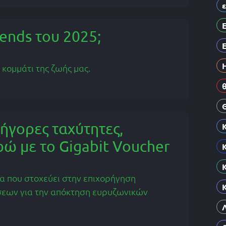
rends του 2025;
 κομμάτι της ζωής μας.
ήγορες ταχύτητες,
ώ με το Gigabit Voucher
μα που στοχεύει στην επιχορήγηση
σεων για την απόκτηση ευρυζωνικών