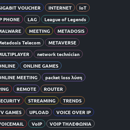
GIGABIT VOUCHER
INTERNET
IoT
IP PHONE
LAG
League of Legends
MALWARE
MEETING
METADOSIS
Metadosis Telecom
METAVERSE
MULTIPLAYER
network technician
ONLINE
ONLINE GAMES
ONLINE MEETING
packet loss λύση
PING
REMOTE
ROUTER
SECURITY
STREAMING
TRENDS
TV GAMES
UPLOAD
VOICE OVER IP
VOICEMAIL
VoIP
VOIP ΤΗΛΕΦΩΝΙΑ