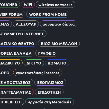
VOUCHER
WiFi
wireless networks
WISP FORUM
WORK FROM HOME
XMAS
ΑΞΕΣΟΥΑΡ
ασύρματα δίκτυα
ΑΣΥΜΜΕΤΡΟ INTERNET
ΒΑΣΙΛΙΚΟ ΘΕΑΤΡΟ
ΒΙΩΣΙΜΟ ΜΕΛΛΟΝ
ΒΟΡΕΙΑ ΕΛΛΑΔΑ
ΓΡΑΦΕΙΟ
ΔΙΑΔΙΚΤΥΟ
ΔΙΚΤΥΟ
ΔΩΜΑΤΙΟ
ΔΩΡΟ
εγκαταστάσεις internet
ΕΞ ΑΠΟΣΤΑΣΕΩΣ
ΕΞΟΠΛΙΣΜΟΣ
ΕΠΑΓΓΕΛΜΑΤΙΑΣ
ΕΠΙΔΟΤΗΣΗ
ΕΠΙΧΕΙΡΗΣΗ
εργασία στη Metadosis