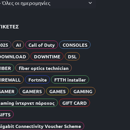
-- Όλες οι ημερομηνίες
ΤΙΚΈΤΕΣ
2025
AI
Call of Duty
CONSOLES
DOWNLOAD
DOWNTIME
DSL
FIBER
fiber optics technician
FIREWALL
Fortnite
FTTH installer
GAMER
GAMERS
GAMES
GAMING
gaming ίντερνετ πάροχος
GIFT CARD
GIFTS
Gigabit Connectivity Voucher Scheme