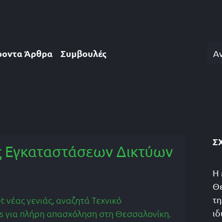
 εταιρεία
Υπηρεσίες
Συχνές Ερωτήσεις
Άρθρα & 
ροντα Άρθρα
Συμβουλές
Σ
ός Εγκαταστάσεων Δικτύων
Η 
Θε
 νέας γενιάς, αναζητά Τεχνικό
τη
s για πλήρη απασχόληση στη Θεσσαλονίκη.
ιδ