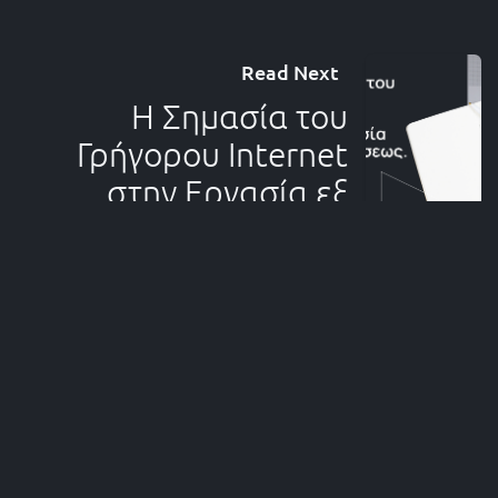
Read Next
Η Σημασία του
Γρήγορου Internet
στην Εργασία εξ
Aποστάσεως
Επικοινωνία
Σουμελά 10, Καλαμαριά
+30 2312 13 33 53